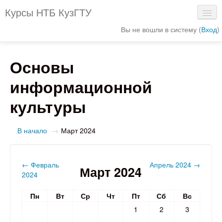
Курсы НТБ КузГТУ
Вы не вошли в систему (
Вход
)
Сайт библиотеки
Основы
Электронный каталог
информационной
Интерактивная схема библиотеки
культуры
Электронные ресурсы
В начало
→
Март 2024
←
Февраль
Апрель 2024
→
Март 2024
2024
Пн
Вт
Ср
Чт
Пт
Сб
Вс
1
2
3