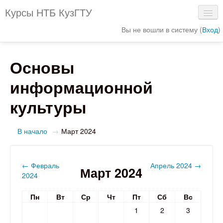
Курсы НТБ КузГТУ
Вы не вошли в систему (
Вход
)
Сайт библиотеки
Основы
Электронный каталог
информационной
Интерактивная схема библиотеки
культуры
Электронные ресурсы
В начало
→
Март 2024
←
Февраль
Апрель 2024
→
Март 2024
2024
Пн
Вт
Ср
Чт
Пт
Сб
Вс
1
2
3