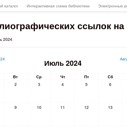
й каталог
Интерактивная схема библиотеки
Электронные р
иографических ссылок на 
ь 2024
024
Авг
Июль 2024
Вт
Ср
Чт
Пт
Сб
2
3
4
5
6
9
10
11
12
13