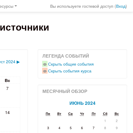
есурсы
Вы используете гостевой доступ (
Вход
)
источники
ЛЕГЕНДА СОБЫТИЙ
уст 2024
▶
Скрыть общие события
Скрыть события курса
Вс
7
МЕСЯЧНЫЙ ОБЗОР
ИЮНЬ 2024
14
Пн
Вт
Ср
Чт
Пт
Сб
Вс
1
2
3
4
5
6
7
8
9