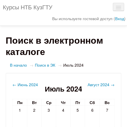
Курсы НТБ КузГТУ
Вы используете гостевой доступ (
Вход
)
Сайт библиотеки
Поиск в электронном
Электронный каталог
каталоге
Интерактивная схема библиотеки
Электронные ресурсы
В начало
→
Поиск в ЭК
→
Июль 2024
←
Июнь 2024
Август 2024
→
Июль 2024
Пн
Вт
Ср
Чт
Пт
Сб
Вс
1
2
3
4
5
6
7