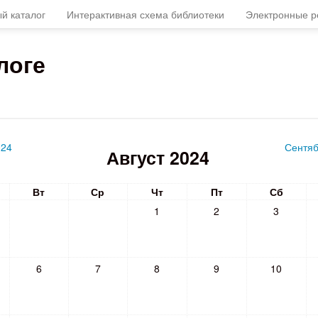
й каталог
Интерактивная схема библиотеки
Электронные р
логе
024
Сентяб
Август 2024
Вт
Ср
Чт
Пт
Сб
1
2
3
6
7
8
9
10