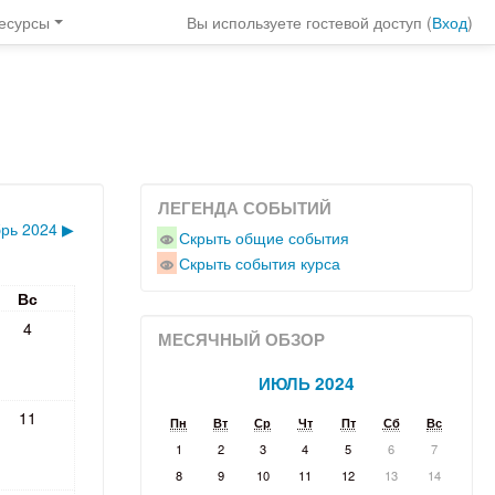
есурсы
Вы используете гостевой доступ (
Вход
)
ЛЕГЕНДА СОБЫТИЙ
рь 2024
▶
Скрыть общие события
Скрыть события курса
Вс
4
МЕСЯЧНЫЙ ОБЗОР
ИЮЛЬ 2024
11
Пн
Вт
Ср
Чт
Пт
Сб
Вс
1
2
3
4
5
6
7
8
9
10
11
12
13
14