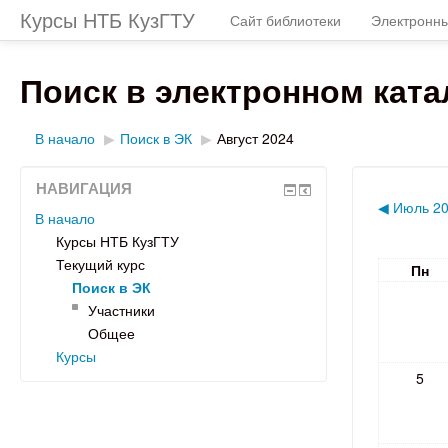
Курсы НТБ КузГТУ
Сайт библиотеки
Электронны
Поиск в электронном ката
В начало
▶
Поиск в ЭК
▶
Август 2024
НАВИГАЦИЯ
◀
Июль 2
В начало
Курсы НТБ КузГТУ
Текущий курс
Пн
Поиск в ЭК
Участники
Общее
Курсы
5