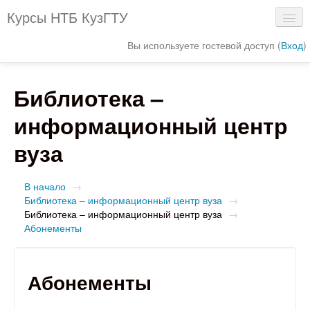
Курсы НТБ КузГТУ
Вы используете гостевой доступ (
Вход
)
Сайт библиотеки
Библиотека –
Электронный каталог
информационный центр
Интерактивная схема библиотеки
вуза
Электронные ресурсы
В начало
→
Библиотека – информационный центр вуза
→
Библиотека – информационный центр вуза
→
Абонементы
Абонементы