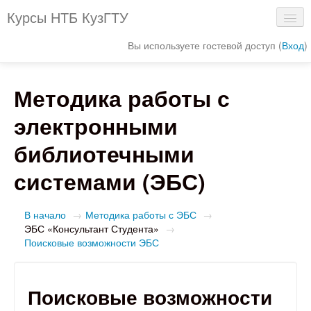
Курсы НТБ КузГТУ
Вы используете гостевой доступ (
Вход
)
Сайт библиотеки
Методика работы с
Электронный каталог
электронными
Интерактивная схема библиотеки
библиотечными
Электронные ресурсы
системами (ЭБС)
В начало
→
Методика работы с ЭБС
→
ЭБС «Консультант Студента»
→
Поисковые возможности ЭБС
Поисковые возможности